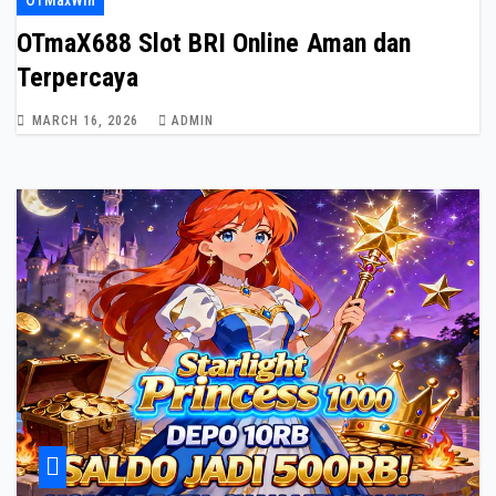
OTMaxWin
OTmaX688 Slot BRI Online Aman dan
Terpercaya
MARCH 16, 2026
ADMIN