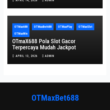
APRIL 14, 2026
ADMIN
OTMax688
OTMaxBet688
OTMaxPlay
OTMaxSlot
OTMaxWin
OTmaX688 Pola Slot Gacor
Terpercaya Mudah Jackpot
APRIL 13, 2026
ADMIN
OTMaxBet688