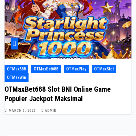
OTMax688
OTMaxBet688
OTMaxPlay
OTMaxSlot
OTMaxWin
OTMaxBet688 Slot BNI Online Game
Populer Jackpot Maksimal
MARCH 6, 2026
ADMIN