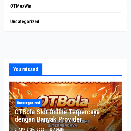
OTMaxWin
Uncategorized
You missed
Uncategorized
OTBola Slot Online Terpercaya
dengan Banyak Provider
APRIL 26, 2026
ADMIN