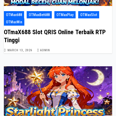
OTMax688
OTMaxBet688
OTMaxPlay
OTMaxSlot
OTMaxWin
OTmaX688 Slot QRIS Online Terbaik RTP
Tinggi
MARCH 13, 2026
ADMIN