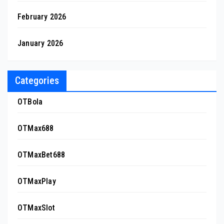
February 2026
January 2026
Categories
OTBola
OTMax688
OTMaxBet688
OTMaxPlay
OTMaxSlot